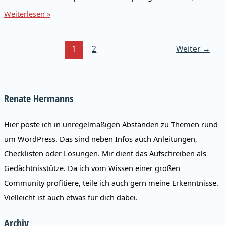
Facebook-
Weiterlesen »
Profil
mit
Fanpage
1
2
Weiter
→
verknüpfen
Renate Hermanns
Hier poste ich in unregelmäßigen Abständen zu Themen rund
um WordPress. Das sind neben Infos auch Anleitungen,
Checklisten oder Lösungen. Mir dient das Aufschreiben als
Gedächtnisstütze. Da ich vom Wissen einer großen
Community profitiere, teile ich auch gern meine Erkenntnisse.
Vielleicht ist auch etwas für dich dabei.
Archiv