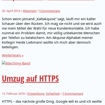
globalen
Dorf
26. April 2016
/
Allgemein
/
5 Kommentare
Schon wenn jemand „Kaltakquise“ sagt, läuft mir ein kalter
Schauer über den Rücken. Ich mag sie nicht und sie wird auch
nie mein Mittel der Wahl für neue Kundenkontakte. Ich habe
nunmal ein Problem damit, mir völlig unbekannte Menschen
per Telefon zu belatschern. Am Akquise-Alphabet meiner
Kollegin Heide Liebmann wollte ich mich aber dennoch
beteiligen.
Akquise
Weiterlesen »
mit
„M“
wie
Messe
Umzug auf HTTPS
12. Februar 2016
/
Entwicklung
,
Sicherheit
/
7 Kommentare
HTTPS – das nächste große Ding. Google will es und ich wollte